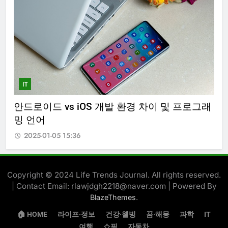
IT
안드로이드 vs iOS 개발 환경 차이 및 프로그래
밍 언어
2025-01-05 15:36
Copyright © 2024 Life Trends Journal. All rights reserved.
| Contact Email: rlawjdgh2218@naver.com | Powered By
.
BlazeThemes
🏠︎ HOME
라이프·정보
건강·웰빙
꿈·해몽
과학
IT
여행
쇼핑
자동차