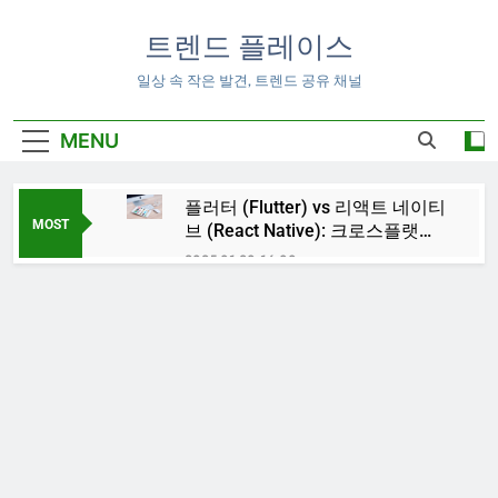
Skip
to
트렌드 플레이스
content
일상 속 작은 발견, 트렌드 공유 채널
MENU
플러터 (Flutter) vs 리액트 네이티
MOST
브 (React Native): 크로스플랫폼
앱 개발 비교
2025-01-20 16:00
파이썬으로 데이터 분석하는
법: 라이브러리 모듈 추천
2025-01-20 15:51
추천 시스템 알고리즘 원리와 넷
플릭스(Netflix) 사례 분석
2025-01-20 15:49
안드로이드 vs iOS 개발 환경 차
이 및 프로그래밍 언어
2025-01-20 15:45