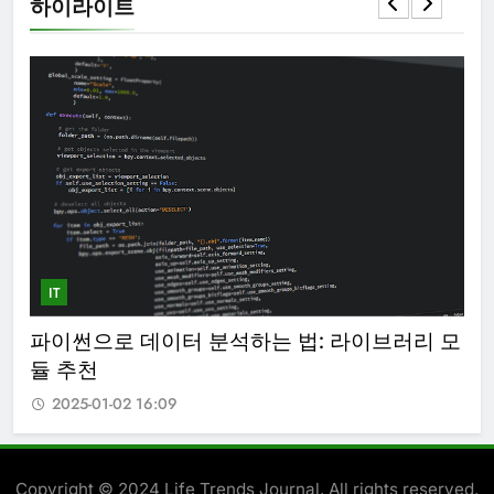
하이라이트
IT
IT
 모
추천 시스템 알고리즘 원리와 넷플릭스(Netflix)
안
사례 분석
밍
2025-01-02 16:09
Copyright © 2024 Life Trends Journal. All rights reserved.