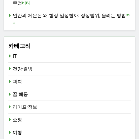
추천
비타
인간의 체온은 왜 항상 일정할까: 정상범위, 올리는 방법
꾸
시
카테고리
IT
건강·웰빙
과학
꿈·해몽
라이프·정보
쇼핑
여행