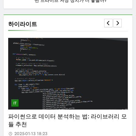
떤 드라이브 저장 장치가 더 좋을까?
하이라이트
IT
IT
 모
추천 시스템 알고리즘 원리와 넷플릭스(Netflix)
안
사례 분석
밍
2025-01-13 18:23
2