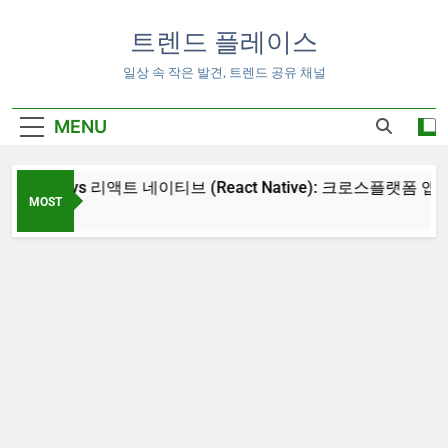
Skip
to
트렌드 플레이스
content
일상 속 작은 발견, 트렌드 공유 채널
MENU
tter) vs 리액트 네이티브 (React Native): 크로스플랫폼 앱 개발
MOST
6:00