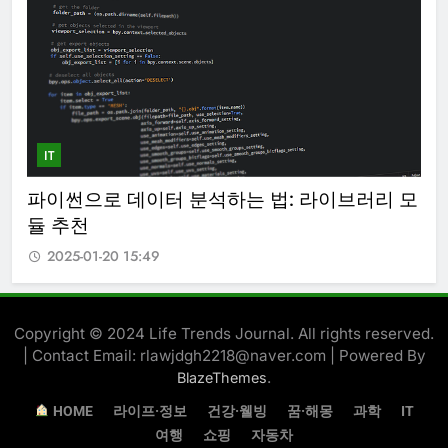
IT
IT
 모
추천 시스템 알고리즘 원리와 넷플릭스(Netflix)
안
사례 분석
밍
2025-01-20 15:49
Copyright © 2024 Life Trends Journal. All rights reserved.
| Contact Email: rlawjdgh2218@naver.com | Powered By
.
BlazeThemes
︎ HOME
라이프·정보
건강·웰빙
꿈·해몽
과학
IT
여행
쇼핑
자동차